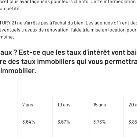
prêt plus avantageuses pour leurs clients. Cette intermédiation
compétitif.
 21 ne s’arrête pas à l’achat du bien. Les agences offrent de
entuels travaux de rénovation, l’aide à la mise en location pour 
imoine.
aux ? Est-ce que les taux d'intérêt vont ba
re des taux immobiliers qui vous permettra
 immobilier.
7 ans
10 ans
15 ans
20 
3,64%
3,67%
3,76%
3,8