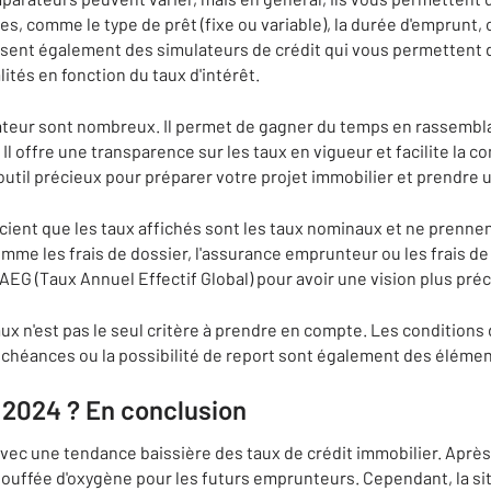
res, comme le type de prêt (fixe ou variable), la durée d'emprunt, 
sent également des simulateurs de crédit qui vous permettent d'
ités en fonction du taux d'intérêt.
teur sont nombreux. Il permet de gagner du temps en rassembla
 Il offre une transparence sur les taux en vigueur et facilite la 
 outil précieux pour préparer votre projet immobilier et prendre 
scient que les taux affichés sont les taux nominaux et ne prenn
omme les frais de dossier, l'assurance emprunteur ou les frais de 
AEG (Taux Annuel Effectif Global) pour avoir une vision plus préci
 taux n'est pas le seul critère à prendre en compte. Les conditio
 échéances ou la possibilité de report sont également des élémen
 2024 ? En conclusion
ec une tendance baissière des taux de crédit immobilier. Aprè
bouffée d'oxygène pour les futurs emprunteurs. Cependant, la si