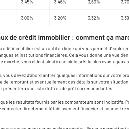
3,45%
3,46%
3,60%
3,7
3,00%
3,20%
3,32%
3,3
ux de crédit immobilier : comment ça mar
édit immobilier est un outil en ligne qui vous permet d'explorer 
anques et institutions financières. Cela vous donne une vue d'en
e marché, vous aidant ainsi à choisir le prêt le plus avantageux 
r, vous devez d'abord entrer quelques informations sur votre pr
e de l'emprunt et éventuellement des détails sur votre situation
 présentera une liste d'offres de prêt correspondantes.
 que les résultats fournis par les comparateurs sont indicatifs. 
z contacter directement l'établissement financier et soumettre 
arateurs peuvent varier, mais en général, ils vous permettent de