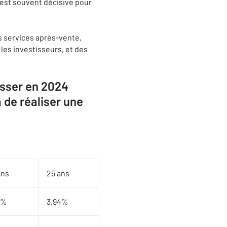
 est souvent décisive pour
s services après-vente,
les investisseurs, et des
isser en 2024
 de réaliser une
ans
25 ans
5%
3,94%