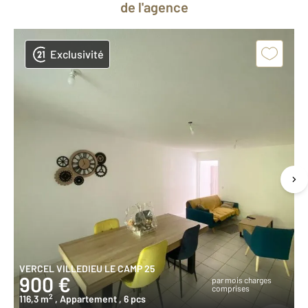
de l'agence
Exclusivité
VERCEL VILLEDIEU LE CAMP 25
900 €
par mois charges
comprises
2
116,3 m
, Appartement
, 6 pcs