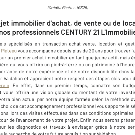
(Crédits Photo : JGS25)
jet immobilier d'achat, de vente ou de loc
 nos professionnels CENTURY 21 L'Immobili
s spécialisés en transaction achat-vente, location et gest
 Plateau
vous accompagne depuis plus de 20 ans pour trouver l
pour un premier achat immobilier en tant que jeune actif, mais 
ière qui vous offrira un pied-à-terre ou un patrimoine à l’heure
portance de notre expérience et de notre disponibilité dans la
ur
Valdahon
et apprécient notre respect des étapes clés pour d
erein
. En effet, dans un premier temps, connaître son budget
t vous offrira une vision globale du montant de votre invest
votre bien actuel par notre équipe formée selon la méthode d
le choix de cet accompagnement professionnel vous apporte le 
ons, lors des visites effectuées dans des conditions optimales g
utour de l’avancement de votre projet. Enfin nous serons présen
sur les diagnostics et travaux à envisager grâce à notre se
 la recherche de votre future acquisition sur
Valdahon
.