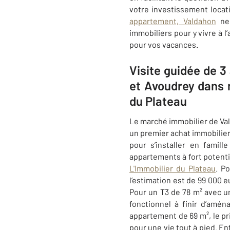
votre investissement locat
appartement, V
aldahon
ne 
immobiliers pour y vivre à l
pour vos vacances.
Visite guidée de 
et Avoudrey dans 
du Plateau
Le marché immobilier de
Va
un premier achat immobilier
pour s’installer en famil
appartements à fort potenti
L'Immobilier du Plateau
. P
l’estimation est de 99 000 
Pour un T3 de 78 m² avec u
fonctionnel à finir d’amén
appartement de 69 m², le pr
pour une vie tout à pied
. En