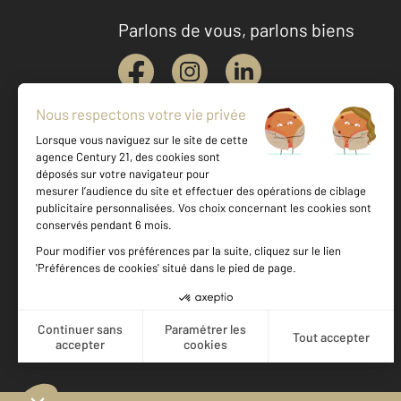
Parlons de vous, parlons biens
Votre agence est notée
Achat
Location
Vente
Gestion
8,9
/
10
8,1/10