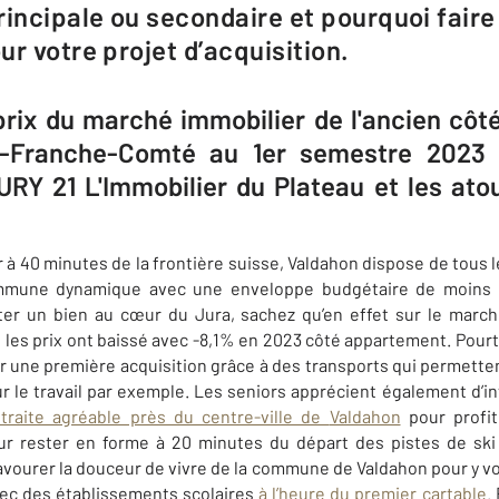
rincipale ou secondaire et pourquoi faire
r votre projet d’acquisition.
 prix du marché immobilier de l'ancien cô
e-Franche-Comté au 1er semestre 2023 
RY 21 L'Immobilier du Plateau et les ato
 à 40 minutes de la frontière suisse,
Valdahon
dispose de tous 
mmune dynamique avec une enveloppe budgétaire de moins 
ter un bien au cœur du Jura, sachez qu’en effet sur le march
, les prix ont baissé avec -8,1% en 2023 côté appartement. Pour
ur une première acquisition grâce à des transports qui permett
r le travail par exemple. Les seniors apprécient également d’i
traite agréable près du centre-ville de
Valdahon
pour profi
r rester en forme à 20 minutes du départ des pistes de ski d
savourer la douceur de vivre de la commune de Valdahon pour y vo
avec des établissements scolaires
à l’heure du premier cartable
.