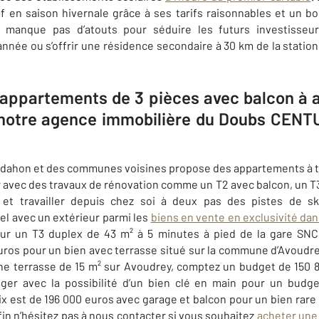
if en saison hivernale grâce à ses tarifs raisonnables et un
manque pas d’atouts pour séduire les futurs investisseu
’année ou s’offrir une résidence secondaire à 30 km de la statio
3 appartements de 3 pièces avec balcon à 
notre agence immobilière du Doubs CENTU
ldahon et des communes voisines
propose des appartements à to
 avec des travaux de rénovation comme un T2 avec balcon, un T
le et travailler depuis chez soi à deux pas des pistes de 
el avec un extérieur parmi les
biens en vente en exclusivité d
our un T3 duplex de 43 m² à 5 minutes à pied de la gare SNCF
euros pour un bien avec terrasse situé sur la commune d’Avoud
ne terrasse de 15 m² sur Avoudrey, comptez un budget de 150
ager avec la possibilité d’un bien clé en main pour un budg
ix est de 196 000 euros avec garage et balcon pour un bien rare
fin n’hésitez pas à nous contacter si vous souhaitez
acheter une