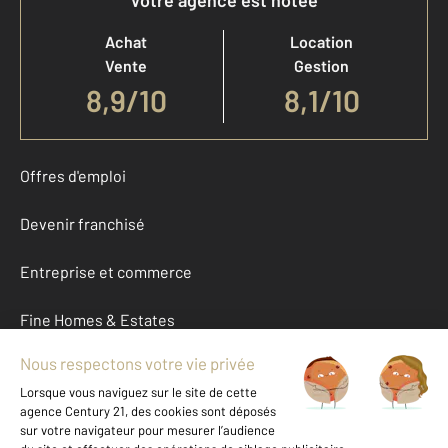
Votre agence est notée
Achat
Location
Vente
Gestion
8,9
/
10
8,1/10
Offres d'emploi
Devenir franchisé
Entreprise et commerce
Fine Homes & Estates
À propos
International