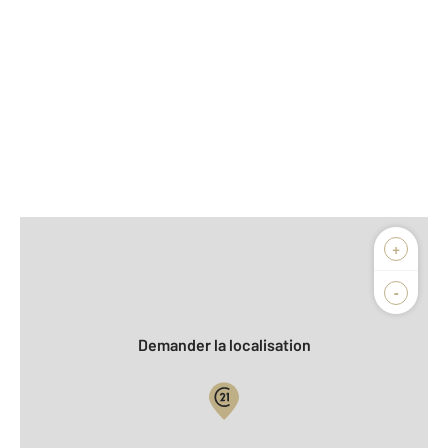
Afficher sur la carte :
+
Agence
Biens vendus
-
Demander la localisation
Vue globale