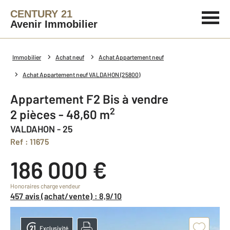
CENTURY 21
Avenir Immobilier
Immobilier
Achat neuf
Achat Appartement neuf
Achat Appartement neuf VALDAHON (25800)
Appartement F2 Bis à vendre
2
2 pièces - 48,60 m
VALDAHON - 25
Ref : 11675
186 000 €
Honoraires charge vendeur
457 avis (achat/vente) : 8,9/10
Exclusivité