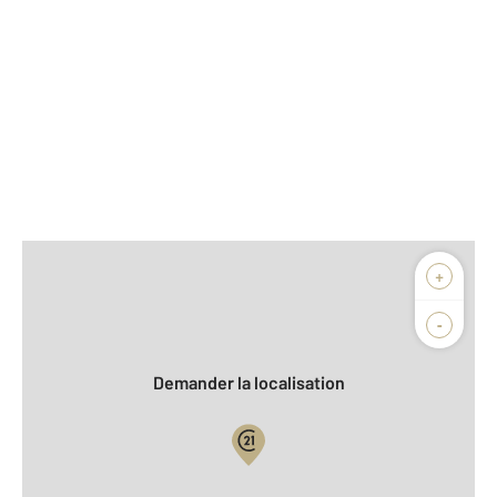
Afficher sur la carte :
+
Agence
Biens vendus
-
Demander la localisation
Vue globale