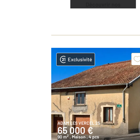
Découvrir nos
offres
Exclusivité
ADAM LES VERCEL 25
65 000 €
2
90 m
, Maison
, 4 pcs