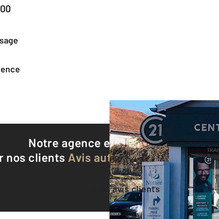
800
ssage
agence
Notre agence est notée
8,9/10
r nos clients
Avis authentifiés par Qualite
Voir tous les avis clients