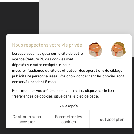
Parlons de vous, parlons biens
500 m
©
Mappy
Votre agence est notée
Achat
Location
Vente
Gestion
8,9
/
10
8,1/10