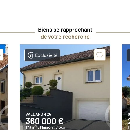
Biens se rapprochant
de votre recherche
Exclusivité
VALDAHON 25
G
360 000 €
2
173 m
, Maison
, 7 pcs
1