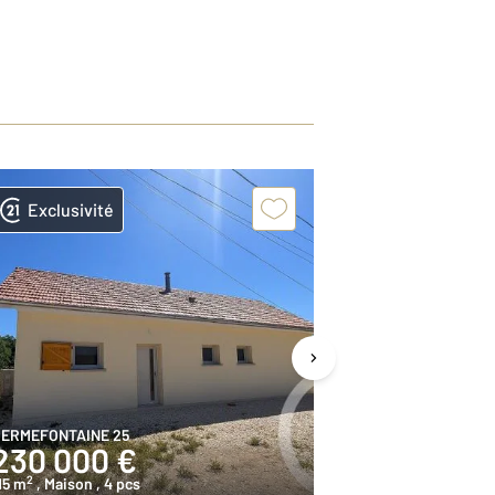
Exclusivité
Exclusivit
ERMEFONTAINE 25
VALDAHON 25
230 000 €
245 000
2
2
15 m
, Maison
, 4 pcs
98,4 m
, Maison