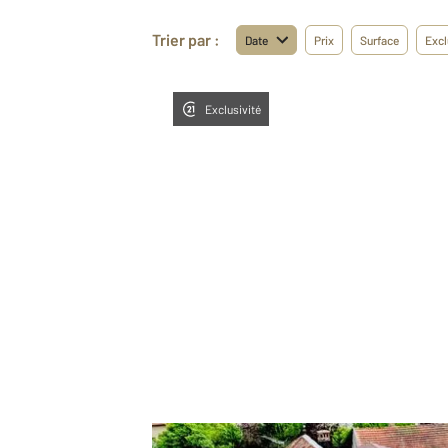
Trier par :
Date
Prix
Surface
Excl
Exclusivité