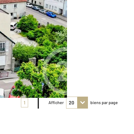
1
Afficher
biens par page