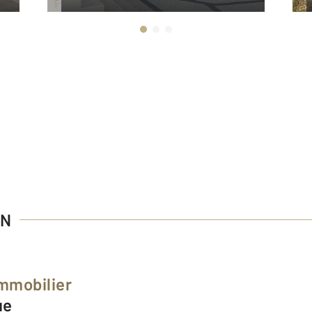
ON
Immobilier
ue