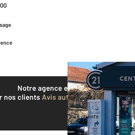
800
ssage
agence
Notre agence est notée
8,9/10
r nos clients
Avis authentifiés par Qualite
Voir tous les avis clients