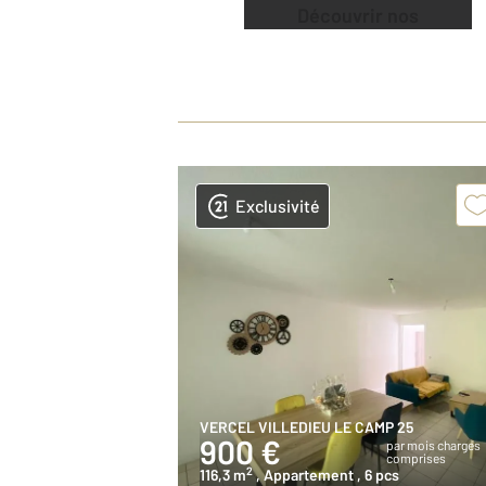
Découvrir nos
offres
Exclusivité
VERCEL VILLEDIEU LE CAMP 25
900 €
par mois charges
comprises
2
116,3 m
, Appartement
, 6 pcs