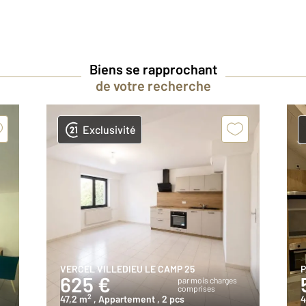
Biens se rapprochant
de votre recherche
Exclusivité
VERCEL VILLEDIEU LE CAMP 25
P
625 €
par mois charges
comprises
2
47,2 m
, Appartement
, 2 pcs
4