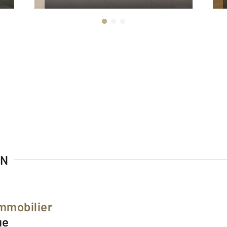
ON
Immobilier
ue