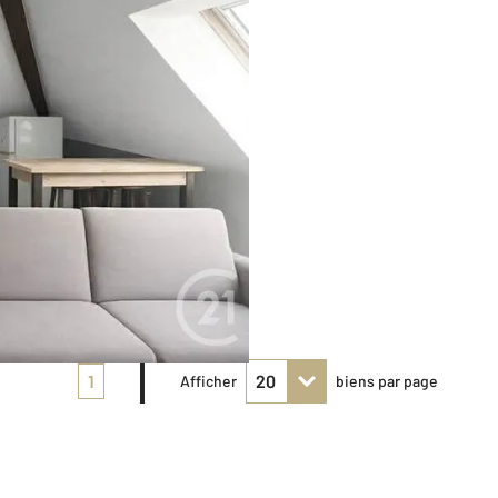
1
Afficher
biens par page