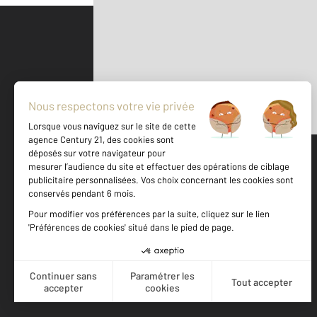
Parlons de vous, parlons biens
500 m
©
Mappy
Votre agence est notée
Achat
Location
Vente
Gestion
8,9
/
10
8,1/10