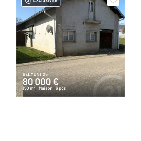
BELMONT 25
80 000 €
2
150 m
, Maison
, 6 pcs