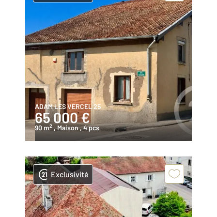
ADAM LES VERCEL 25
65 000 €
2
90 m
, Maison
, 4 pcs
Exclusivité