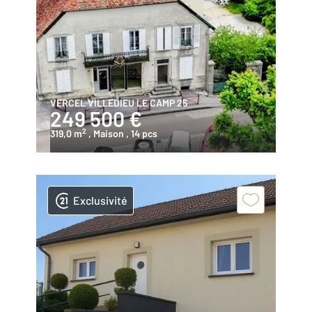
VERCEL VILLEDIEU LE CAMP 25
249 500 €
2
319,0 m
, Maison
, 14 pcs
Exclusivité