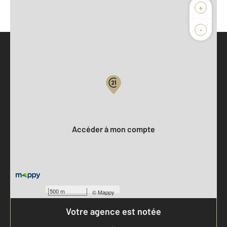
+
-
Parlons de vous, parlons biens
Votre compte :
Accéder à mon compte
500 m
©
Mappy
Votre agence est notée