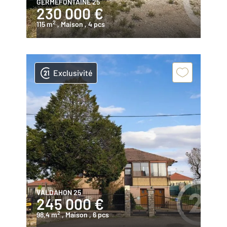
GERMEFONTAINE 25
230 000 €
2
115 m
, Maison
, 4 pcs
Exclusivité
VALDAHON 25
245 000 €
2
98,4 m
, Maison
, 6 pcs